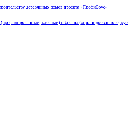
строительству деревянных домов проекта «ПрофиБрус»
а (профилированный, клееный) и бревна (оцилиндрованного, ру