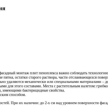
ия
фасадный монтаж плит пеноплекса важно соблюдать технологию 
е пятна, остатки старого раствора, части отслаивающихся повер
ьно удаляются механически или специальными материалами – до
ми для этого составами. Места с растительным налетом: грибко
 имеющими бактерицидные свойства.
еским способом.
остей. При их наличии: до 2-х см над уровнем поверхности фас