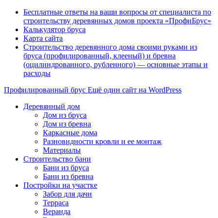
Бесплатные ответы на ваши вопросы от специалиста по
строительству деревянных домов проекта «ПрофиБрус»
Калькулятор бруса
Карта сайта
Строительство деревянного дома своими руками из
бруса (профилированный, клееный) и бревна
(оцилиндрованного, рубленного) — основные этапы и
расходы
Профилированный брус
Ещё один сайт на WordPress
Деревянный дом
Дом из бруса
Дом из бревна
Каркасные дома
Разновидности кровли и ее монтаж
Материалы
Строительство бани
Бани из бруса
Бани из бревна
Постройки на участке
Забор для дачи
Терраса
Веранда