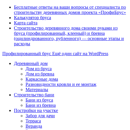
Бесплатные ответы на ваши вопросы от специалиста по
строительству деревянных домов проекта «ПрофиБрус»
Калькулятор бруса
Карта сайта
Строительство деревянного дома своими руками из
бруса (профилированный, клееный) и бревна
(оцилиндрованного, рубленного) — основные этапы и
расходы
Профилированный брус
Ещё один сайт на WordPress
Деревянный дом
Дом из бруса
Дом из бревна
Каркасные дома
Разновидности кровли и ее монтаж
Материалы
Строительство бани
Бани из бруса
Бани из бревна
Постройки на участке
Забор для дачи
Терраса
Веранда