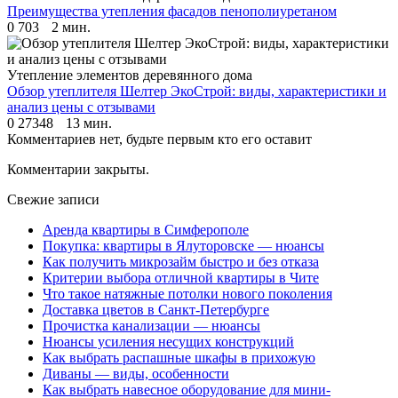
Преимущества утепления фасадов пенополиуретаном
0
703
2 мин.
Утепление элементов деревянного дома
Обзор утеплителя Шелтер ЭкоСтрой: виды, характеристики и
анализ цены с отзывами
0
27348
13 мин.
Комментариев нет, будьте первым кто его оставит
Комментарии закрыты.
Свежие записи
Аренда квартиры в Симферополе
Покупка: квартиры в Ялуторовске — нюансы
Как получить микрозайм быстро и без отказа
Критерии выбора отличной квартиры в Чите
Что такое натяжные потолки нового поколения
Доставка цветов в Санкт-Петербурге
Прочистка канализации — нюансы
Нюансы усиления несущих конструкций
Как выбрать распашные шкафы в прихожую
Диваны — виды, особенности
Как выбрать навесное оборудование для мини-