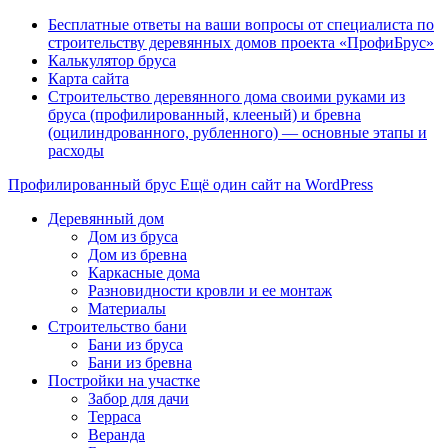
Бесплатные ответы на ваши вопросы от специалиста по
строительству деревянных домов проекта «ПрофиБрус»
Калькулятор бруса
Карта сайта
Строительство деревянного дома своими руками из
бруса (профилированный, клееный) и бревна
(оцилиндрованного, рубленного) — основные этапы и
расходы
Профилированный брус
Ещё один сайт на WordPress
Деревянный дом
Дом из бруса
Дом из бревна
Каркасные дома
Разновидности кровли и ее монтаж
Материалы
Строительство бани
Бани из бруса
Бани из бревна
Постройки на участке
Забор для дачи
Терраса
Веранда