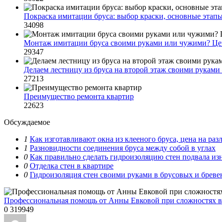
Покраска имитации бруса: выбор краски, основные этапы
34098
Монтаж имитации бруса своими руками или чужими? Це
29347
Делаем лестницу из бруса на второй этаж своими руками
27213
Преимущество ремонта квартир
22623
Обсуждаемое
1
Как изготавливают окна из клееного бруса, цена на ра
1
Разновидности соединения бруса между собой в углах
0
Как правильно сделать гидроизоляцию стен подвала из
0
Отделка стен в квартире
0
Гидроизоляция стен своими руками в брусовых и брев
Профессиональная помощь от Анны Евковой при сложностях в
0
319949