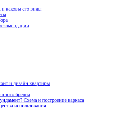
 и каковы его виды
еты
бора
 рекомендации
онт и дизайн квартиры
анного бревна
ундамент? Схема и построение каркаса
щества использования