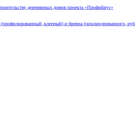
строительству деревянных домов проекта «ПрофиБрус»
а (профилированный, клееный) и бревна (оцилиндрованного, ру