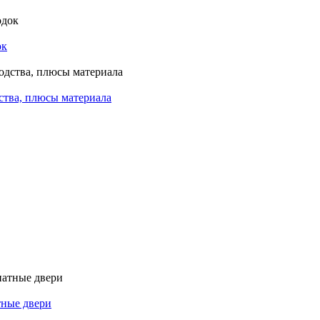
ок
ства, плюсы материала
ные двери