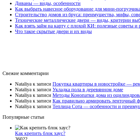
Диваны — виды, особенности
Как выбрать навесное оборудование для мини-погрузчика
Строительство домов из бруса: преимущества, мифы, сов
Технические металлические двери — виды, критерии вы
Как взять займ на карту с плохой КИ: полезные советы и
Что такое скрытые двери и их виды
Свежие комментарии
Nataliya
к записи
Покупка квартиры в новостройке — рем
Nataliya
к записи
Укладка пола в деревянном доме
Nataliya
к записи
Методы Конопатки дома из оцилиндров
Nataliya
к записи
Как правильно армировать ленточный ф
Nataliya
к записи
Теплица Сота — особенности и преиму
Популярные статьи
Как крепить блок хаус?
36022