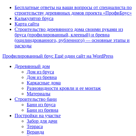
Бесплатные ответы на ваши вопросы от специалиста по
строительству деревянных домов проекта «ПрофиБрус»
Калькулятор бруса
Карта сайта
Строительство деревянного дома своими руками из
бруса (профилированный, клееный) и бревна
(оцилиндрованного, рубленного) — основные этапы и
расходы
Профилированный брус
Ещё один сайт на WordPress
Деревянный дом
Дом из бруса
Дом из бревна
Каркасные дома
Разновидности кровли и ее монтаж
Материалы
Строительство бани
Бани из бруса
Бани из бревна
Постройки на участке
Забор для дачи
Терраса
Веранда