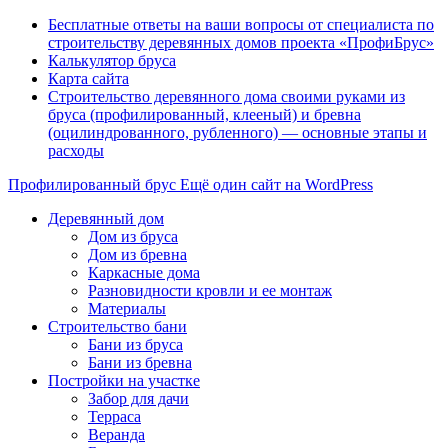
Бесплатные ответы на ваши вопросы от специалиста по
строительству деревянных домов проекта «ПрофиБрус»
Калькулятор бруса
Карта сайта
Строительство деревянного дома своими руками из
бруса (профилированный, клееный) и бревна
(оцилиндрованного, рубленного) — основные этапы и
расходы
Профилированный брус
Ещё один сайт на WordPress
Деревянный дом
Дом из бруса
Дом из бревна
Каркасные дома
Разновидности кровли и ее монтаж
Материалы
Строительство бани
Бани из бруса
Бани из бревна
Постройки на участке
Забор для дачи
Терраса
Веранда