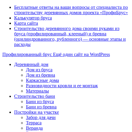
Бесплатные ответы на ваши вопросы от специалиста по
строительству деревянных домов проекта «ПрофиБрус»
Калькулятор бруса
Карта сайта
Строительство деревянного дома своими руками из
бруса (профилированный, клееный) и бревна
(оцилиндрованного, рубленного) — основные этапы и
расходы
Профилированный брус
Ещё один сайт на WordPress
Деревянный дом
Дом из бруса
Дом из бревна
Каркасные дома
Разновидности кровли и ее монтаж
Материалы
Строительство бани
Бани из бруса
Бани из бревна
Постройки на участке
Забор для дачи
Терраса
Веранда