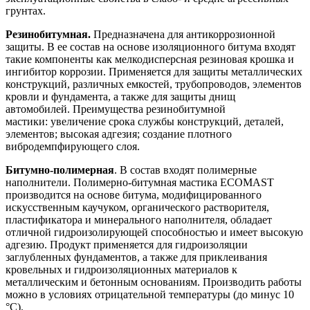
грунтах.
Резинобитумная.
Предназначена для антикоррозионной
защиты. В ее состав на основе изоляционного битума входят
такие компоненты как мелкодисперсная резиновая крошка и
ингибитор коррозии. Применяется для защиты металлических
конструкций, различных емкостей, трубопроводов, элементов
кровли и фундамента, а также для защиты днищ
автомобилей. Преимущества резинобитумной
мастики: увеличение срока службы конструкций, деталей,
элементов; высокая адгезия; создание плотного
вибродемпфирующего слоя.
Битумно-полимерная
. В состав входят полимерные
наполнители. Полимерно-битумная мастика ECOMAST
производится на основе битума, модифицированного
искусственным каучуком, органического растворителя,
пластификатора и минерального наполнителя, обладает
отличной гидроизолирующей способностью и имеет высокую
адгезию. Продукт применяется для гидроизоляции
заглубленных фундаментов, а также для приклеивания
кровельных и гидроизоляционных материалов к
металлическим и бетонным основаниям. Производить работы
можно в условиях отрицательной температуры (до минус 10
°C).