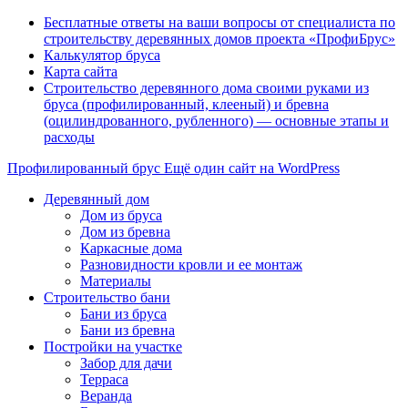
Бесплатные ответы на ваши вопросы от специалиста по
строительству деревянных домов проекта «ПрофиБрус»
Калькулятор бруса
Карта сайта
Строительство деревянного дома своими руками из
бруса (профилированный, клееный) и бревна
(оцилиндрованного, рубленного) — основные этапы и
расходы
Профилированный брус
Ещё один сайт на WordPress
Деревянный дом
Дом из бруса
Дом из бревна
Каркасные дома
Разновидности кровли и ее монтаж
Материалы
Строительство бани
Бани из бруса
Бани из бревна
Постройки на участке
Забор для дачи
Терраса
Веранда