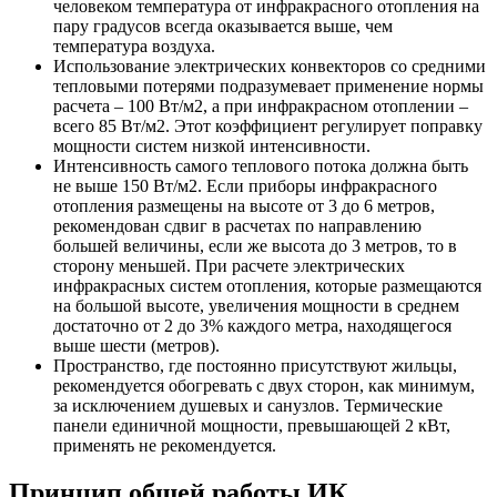
человеком температура от инфракрасного отопления на
пару градусов всегда оказывается выше, чем
температура воздуха.
Использование электрических конвекторов со средними
тепловыми потерями подразумевает применение нормы
расчета – 100 Вт/м2, а при инфракрасном отоплении –
всего 85 Вт/м2. Этот коэффициент регулирует поправку
мощности систем низкой интенсивности.
Интенсивность самого теплового потока должна быть
не выше 150 Вт/м2. Если приборы инфракрасного
отопления размещены на высоте от 3 до 6 метров,
рекомендован сдвиг в расчетах по направлению
большей величины, если же высота до 3 метров, то в
сторону меньшей. При расчете электрических
инфракрасных систем отопления, которые размещаются
на большой высоте, увеличения мощности в среднем
достаточно от 2 до 3% каждого метра, находящегося
выше шести (метров).
Пространство, где постоянно присутствуют жильцы,
рекомендуется обогревать с двух сторон, как минимум,
за исключением душевых и санузлов. Термические
панели единичной мощности, превышающей 2 кВт,
применять не рекомендуется.
Принцип общей работы ИК