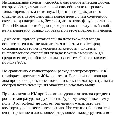
Инфракрасные волны – своеобразная энергетическая форма,
которая обладает удивительной способностью нагревать
только предметы, а не воздух. Принцип инфракрасного
отопления в своем действии аналогичен лучам солнечного
света, когда нагреваясь, Земля отдает в атмосферу свое тепло.
Так и ИК волны свободно проходят сквозь воздушный слой,
не нагревая его, однако согревая при этом предметы и людей.
Даже если прибор установлен на потолке – пол всегда
останется теплым, не выжигается при этом и кислород,
сохраняя достаточный уровень влажности. Система
инфракрасного отопления обладает очень высоким КПД
среди всех видов обогревательных систем. Она составляет
порядка 90%.
По сравнению с конвекторами расход электроэнергии ИК
приборами достигает 40% экономии. Большой по площади
дом проще обогреть точечной системой, поскольку затраты на
обогрев всего помещения окажутся несколько выше.
При отоплении ИК приборами на уровне человека среднего
роста температура воздуха всегда будет чуточку ниже, чем у
пола. Этот эффект не создает ощущения жары, зато дает
комфортную свежесть помещению. Излучение обогревателя
очень приятное и ласкающее, дарующее атмосферу тепла во