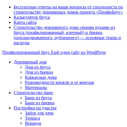
Бесплатные ответы на ваши вопросы от специалиста по
строительству деревянных домов проекта «ПрофиБрус»
Калькулятор бруса
Карта сайта
Строительство деревянного дома своими руками из
бруса (профилированный, клееный) и бревна
(оцилиндрованного, рубленного) — основные этапы и
расходы
Профилированный брус
Ещё один сайт на WordPress
Деревянный дом
Дом из бруса
Дом из бревна
Каркасные дома
Разновидности кровли и ее монтаж
Материалы
Строительство бани
Бани из бруса
Бани из бревна
Постройки на участке
Забор для дачи
Терраса
Веранда