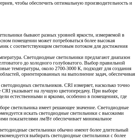
ериев, чтобы обеспечить оптимальную производительность и
етильники бывают разных уровней яркости, измеряемой в
исном помещении может потребоваться более высокая
льник с соответствующим световым потоком для достижения
емпература. Светодиодные светильники предлагают диапазон
желтоватого до холодного голубоватого. Выбор правильной
вые температуры, около 2700-3000 К, подходят для создания
 областей, ориентированных на выполнение задач, обеспечивая
светодиодных светильников. CRI измеряет, насколько точно
е CRI указывает на лучшую цветопередачу. При выборе
дели естественными и яркими, особенно в помещениях, где
ыборе светильника имеет решающее значение. Светодиодные
омендуется искать светодиодные светильники с высокими
кими показателями лм/Вт обеспечивает минимальное
Светодиодные светильники обычно имеют более длительный
Рекомендуется выбирать светодиодные светильники с более