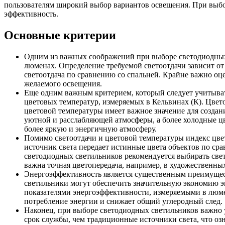
пользователям широкий выбор вариантов освещения. При выбо
эффективность.
Основные критерии
Одним из важных соображений при выборе светодиодных 
люменах. Определение требуемой светоотдачи зависит о
светоотдача по сравнению со спальней. Крайне важно о
желаемого освещения.
Еще одним важным критерием, который следует учитыват
цветовых температур, измеряемых в Кельвинах (К). Цвето
цветовой температуры имеет важное значение для создан
уютной и расслабляющей атмосферы, а более холодные цв
более яркую и энергичную атмосферу.
Помимо светоотдачи и цветовой температуры индекс цвет
источник света передает истинные цвета объектов по ср
светодиодных светильников рекомендуется выбирать свет
важна точная цветопередача, например, в художественны
Энергоэффективность является существенным преимущест
светильники могут обеспечить значительную экономию э
показателями энергоэффективности, измеряемыми в люме
потребление энергии и снижает общий углеродный след.
Наконец, при выборе светодиодных светильников важно
срок службы, чем традиционные источники света, что оз