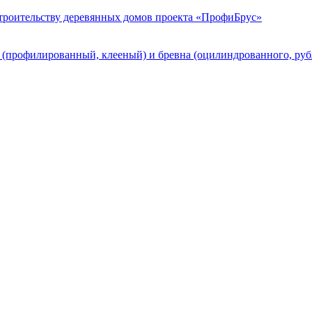
строительству деревянных домов проекта «ПрофиБрус»
а (профилированный, клееный) и бревна (оцилиндрованного, ру