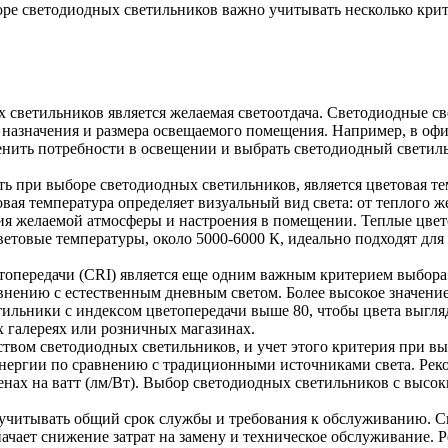
ре светодиодных светильников важно учитывать несколько крит
светильников является желаемая светоотдача. Светодиодные св
т назначения и размера освещаемого помещения. Например, в оф
ценить потребности в освещении и выбрать светодиодный свети
ь при выборе светодиодных светильников, является цветовая т
вая температура определяет визуальный вид света: от теплого 
ия желаемой атмосферы и настроения в помещении. Теплые цвето
етовые температуры, около 5000-6000 К, идеально подходят для
опередачи (CRI) является еще одним важным критерием выбора 
авнению с естественным дневным светом. Более высокое значени
ильники с индексом цветопередачи выше 80, чтобы цвета выгля
х галереях или розничных магазинах.
вом светодиодных светильников, и учет этого критерия при в
нергии по сравнению с традиционными источниками света. Рек
нах на ватт (лм/Вт). Выбор светодиодных светильников с высо
 учитывать общий срок службы и требования к обслуживанию. 
начает снижение затрат на замену и техническое обслуживание. 