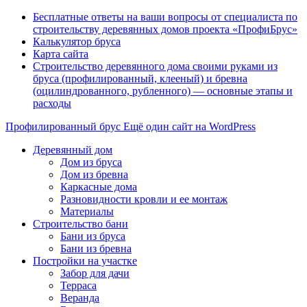
Бесплатные ответы на ваши вопросы от специалиста по
строительству деревянных домов проекта «ПрофиБрус»
Калькулятор бруса
Карта сайта
Строительство деревянного дома своими руками из
бруса (профилированный, клееный) и бревна
(оцилиндрованного, рубленного) — основные этапы и
расходы
Профилированный брус
Ещё один сайт на WordPress
Деревянный дом
Дом из бруса
Дом из бревна
Каркасные дома
Разновидности кровли и ее монтаж
Материалы
Строительство бани
Бани из бруса
Бани из бревна
Постройки на участке
Забор для дачи
Терраса
Веранда