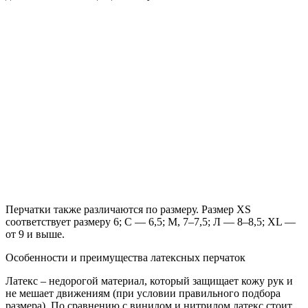
Перчатки также различаются по размеру. Размер XS
соответствует размеру 6; С — 6,5; М, 7–7,5; Л — 8–8,5; XL —
от 9 и выше.
Особенности и преимущества латексных перчаток
Латекс – недорогой материал, который защищает кожу рук и
не мешает движениям (при условии правильного подбора
размера). По сравнению с винилом и нитрилом латекс стоит