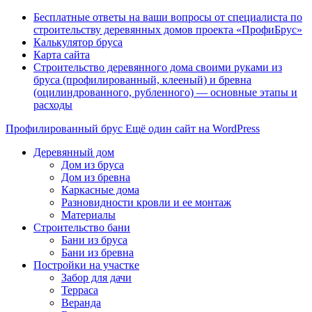
Бесплатные ответы на ваши вопросы от специалиста по
строительству деревянных домов проекта «ПрофиБрус»
Калькулятор бруса
Карта сайта
Строительство деревянного дома своими руками из
бруса (профилированный, клееный) и бревна
(оцилиндрованного, рубленного) — основные этапы и
расходы
Профилированный брус
Ещё один сайт на WordPress
Деревянный дом
Дом из бруса
Дом из бревна
Каркасные дома
Разновидности кровли и ее монтаж
Материалы
Строительство бани
Бани из бруса
Бани из бревна
Постройки на участке
Забор для дачи
Терраса
Веранда