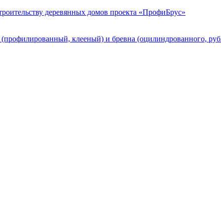
строительству деревянных домов проекта «ПрофиБрус»
а (профилированный, клееный) и бревна (оцилиндрованного, ру