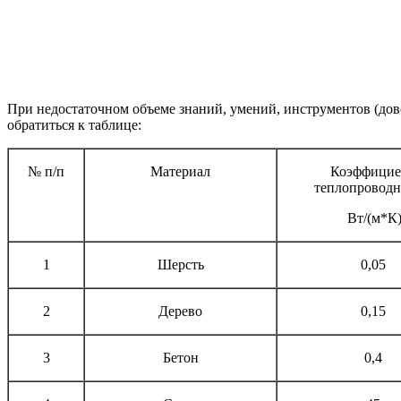
При недостаточном объеме знаний, умений, инструментов (дов
обратиться к таблице:
№ п/п
Материал
Коэффицие
теплопроводн
Вт/(м*К
1
Шерсть
0,05
2
Дерево
0,15
3
Бетон
0,4