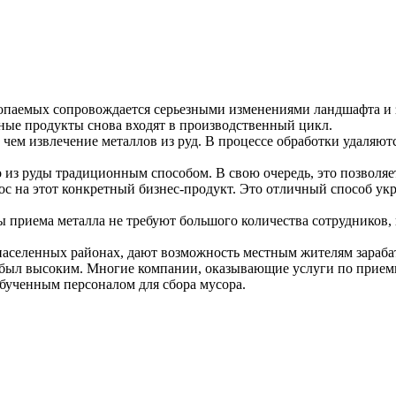
копаемых сопровождается серьезными изменениями ландшафта и 
нные продукты снова входят в производственный цикл.
 чем извлечение металлов из руд. В процессе обработки удаляют
 из руды традиционным способом. В свою очередь, это позволяе
с на этот конкретный бизнес-продукт. Это отличный способ ук
ы приема металла не требуют большого количества сотрудников,
селенных районах, дают возможность местным жителям зарабат
 был высоким. Многие компании, оказывающие услуги по приемк
бученным персоналом для сбора мусора.