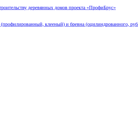
строительству деревянных домов проекта «ПрофиБрус»
а (профилированный, клееный) и бревна (оцилиндрованного, ру