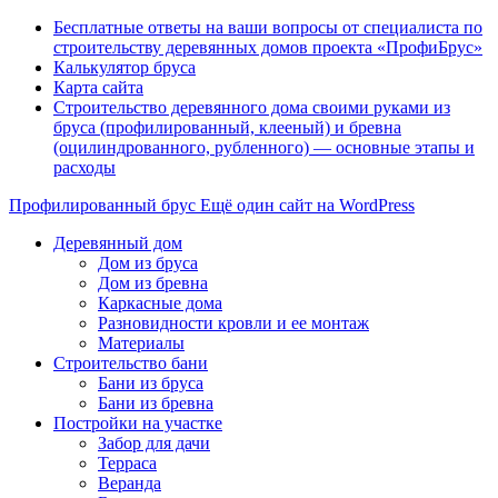
Бесплатные ответы на ваши вопросы от специалиста по
строительству деревянных домов проекта «ПрофиБрус»
Калькулятор бруса
Карта сайта
Строительство деревянного дома своими руками из
бруса (профилированный, клееный) и бревна
(оцилиндрованного, рубленного) — основные этапы и
расходы
Профилированный брус
Ещё один сайт на WordPress
Деревянный дом
Дом из бруса
Дом из бревна
Каркасные дома
Разновидности кровли и ее монтаж
Материалы
Строительство бани
Бани из бруса
Бани из бревна
Постройки на участке
Забор для дачи
Терраса
Веранда