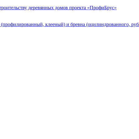
строительству деревянных домов проекта «ПрофиБрус»
а (профилированный, клееный) и бревна (оцилиндрованного, ру