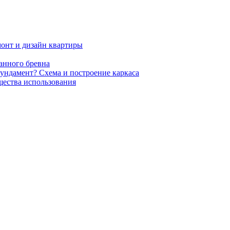
онт и дизайн квартиры
анного бревна
ундамент? Схема и построение каркаса
щества использования