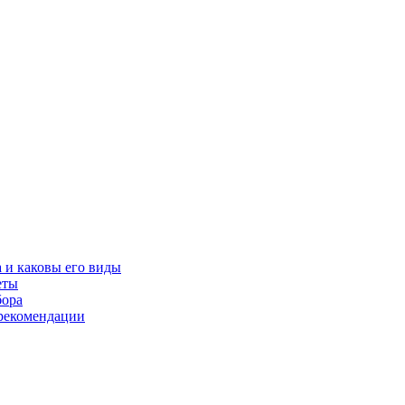
 и каковы его виды
еты
бора
 рекомендации