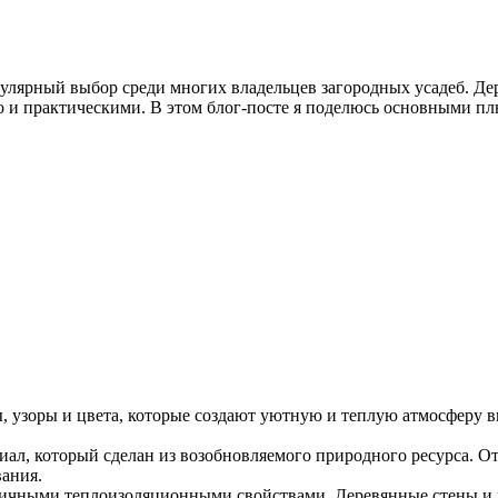
улярный выбор среди многих владельцев загородных усадеб. Де
о и практическими. В этом блог-посте я поделюсь основными п
ы, узоры и цвета, которые создают уютную и теплую атмосферу 
иал, который сделан из возобновляемого природного ресурса. О
вания.
личными теплоизоляционными свойствами. Деревянные стены и 