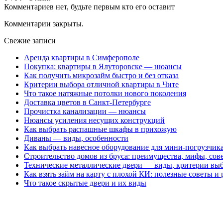
Комментариев нет, будьте первым кто его оставит
Комментарии закрыты.
Свежие записи
Аренда квартиры в Симферополе
Покупка: квартиры в Ялуторовске — нюансы
Как получить микрозайм быстро и без отказа
Критерии выбора отличной квартиры в Чите
Что такое натяжные потолки нового поколения
Доставка цветов в Санкт-Петербурге
Прочистка канализации — нюансы
Нюансы усиления несущих конструкций
Как выбрать распашные шкафы в прихожую
Диваны — виды, особенности
Как выбрать навесное оборудование для мини-погрузчика
Строительство домов из бруса: преимущества, мифы, сов
Технические металлические двери — виды, критерии вы
Как взять займ на карту с плохой КИ: полезные советы и
Что такое скрытые двери и их виды