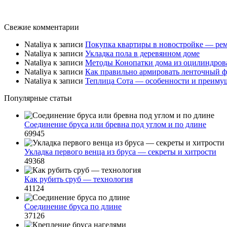
Свежие комментарии
Nataliya
к записи
Покупка квартиры в новостройке — рем
Nataliya
к записи
Укладка пола в деревянном доме
Nataliya
к записи
Методы Конопатки дома из оцилиндров
Nataliya
к записи
Как правильно армировать ленточный ф
Nataliya
к записи
Теплица Сота — особенности и преиму
Популярные статьи
Соединение бруса или бревна под углом и по длине
69945
Укладка первого венца из бруса — секреты и хитрости
49368
Как рубить сруб — технология
41124
Соединение бруса по длине
37126