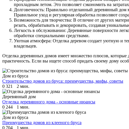
прохладным летом. Это позволяет сэкономить на затрата
Долговечность: Правильно отделанный деревянный дом м
Правильное уход и регулярная обработка позволяют сохр
Возможность для творчества: В отличие от других матер
резать, обрабатывать и декорировать, создавая уникальны
Легкость в обслуживании: Деревянные поверхности легко
обработки специальными средствами.
Уютная атмосфера: Отделка деревом создает уютную и те
владельцев.
Отделка деревянных домов имеет множество плюсов, которые д
практичность. Если вы ищете способ придать своему дому осо
Дом из бруса
Строительство домов из бруса: преимущества, мифы, советы
0
321
2 мин.
Деревянный дом
Отделка деревянного дома - основные нюансы
0
244
1 мин.
Дом из бруса
Преимущества домов из клееного бруса
0
704
1 мин.