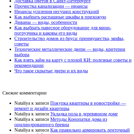
Доставка цветов в Санкт-Петербурге
Прочистка канализации — нюансы
Нюансы усиления несущих конструкций
Как выбрать распашные шкафы в прихожую
Диваны — виды, особенности
Как выбрать навесное оборудование для мини-
погрузчика и каковы его виды
Строительство домов из бруса: преимущества, мифы,
советы
Технические металлические двери — виды, критерии
выбора
Как взять займ на карту с плохой КИ: полезные советы и
рекомендации
Что такое скрытые двери и их виды
Свежие комментарии
Nataliya
к записи
Покупка квартиры в новостройке —
ремонт и дизайн квартиры
Nataliya
к записи
Укладка пола в деревянном доме
Nataliya
к записи
Методы Конопатки дома из
оцилиндрованного бревна
Nataliya
к записи
Как правильно армировать ленточный