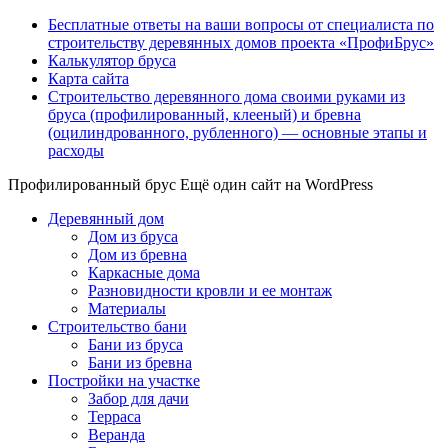
Бесплатные ответы на ваши вопросы от специалиста по
строительству деревянных домов проекта «ПрофиБрус»
Калькулятор бруса
Карта сайта
Строительство деревянного дома своими руками из
бруса (профилированный, клееный) и бревна
(оцилиндрованного, рубленного) — основные этапы и
расходы
Профилированный брус
Ещё один сайт на WordPress
Деревянный дом
Дом из бруса
Дом из бревна
Каркасные дома
Разновидности кровли и ее монтаж
Материалы
Строительство бани
Бани из бруса
Бани из бревна
Постройки на участке
Забор для дачи
Терраса
Веранда