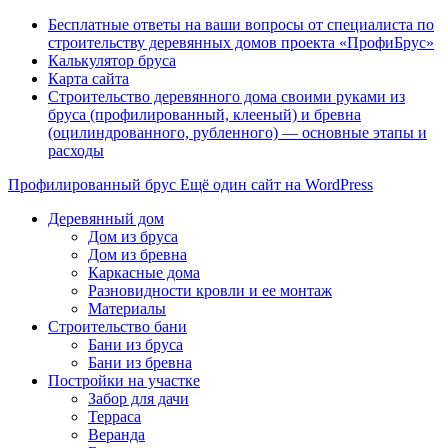
Бесплатные ответы на ваши вопросы от специалиста по
строительству деревянных домов проекта «ПрофиБрус»
Калькулятор бруса
Карта сайта
Строительство деревянного дома своими руками из
бруса (профилированный, клееный) и бревна
(оцилиндрованного, рубленного) — основные этапы и
расходы
Профилированный брус
Ещё один сайт на WordPress
Деревянный дом
Дом из бруса
Дом из бревна
Каркасные дома
Разновидности кровли и ее монтаж
Материалы
Строительство бани
Бани из бруса
Бани из бревна
Постройки на участке
Забор для дачи
Терраса
Веранда